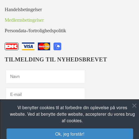
Handelsbetingelser
Medlemsbetingelser
Persondata-/fortrolighedspolitik
TILMELDING TIL NYHEDSBREVET
Vi benytter cookies til at forbedre din oplevelse på vores
Jeg er enig med
Privatlivspolitik
website. Ved at benytte dette website, accepterer du vores brug
af cookies.
TILMELD MIG, TAK!
Ok, jeg forstår!
FIND OS PÅ DE SOCIALE MEDIER