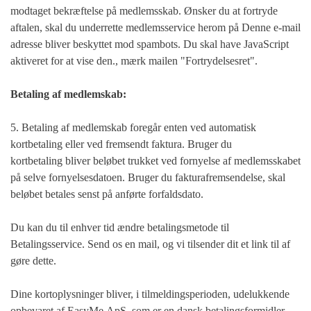
modtaget bekræftelse på medlemsskab. Ønsker du at fortryde
aftalen, skal du underrette medlemsservice herom på
Denne e-mail
adresse bliver beskyttet mod spambots. Du skal have JavaScript
aktiveret for at vise den.
, mærk mailen "Fortrydelsesret".
Betaling af medlemskab:
5. Betaling af medlemskab foregår enten ved automatisk
kortbetaling eller ved fremsendt faktura. Bruger du
kortbetaling bliver beløbet trukket ved fornyelse af medlemsskabet
på selve fornyelsesdatoen. Bruger du fakturafremsendelse, skal
beløbet betales senst på anførte forfaldsdato.
Du kan du til enhver tid ændre betalingsmetode til
Betalingsservice. Send os en mail, og vi tilsender dit et link til af
gøre dette.
Dine kortoplysninger bliver, i tilmeldingsperioden, udelukkende
opbevaret af EasyMe ApS, som er en dansk betalingsformidler.