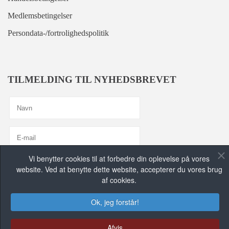
Medlemsbetingelser
Persondata-/fortrolighedspolitik
TILMELDING TIL NYHEDSBREVET
Vi benytter cookies til at forbedre din oplevelse på vores
Jeg er enig med
Privatlivspolitik
website. Ved at benytte dette website, accepterer du vores brug
af cookies.
TILMELD MIG, TAK!
Ok, jeg forstår!
FIND OS PÅ DE SOCIALE MEDIER
Afvis