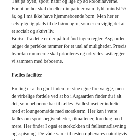
Tæt på byen, sport, natur og lige op ad kolonihaverne.
For at bo her skal du eller din partner være fyldt mindst 55
år, og I må ikke have hjemmeboende børn. Men her er
selvfølgelig plads til de børnebørn, som er en vigtig del af
et socialt og aktivt liv.
Bortset fra dette er der på forhånd ingen regler. Asgaarden
udgør de perfekte rammer for et utal af muligheder. Præcis
hvordan rammerne skal prioriteres og udfyldes fastlægger
vi sammen med beboerne.
Fælles faciliter
En ting er at bo godt inden for sine egne fire vægge, men
de virkelige fordele ved at bo i Asgaarden finder du i alt
det, som beboerne har til fælles. Fælleshuset er indrettet
med et loungeområde med storskærm. Her kan i være
fælles om sportsbegivenheder, filmaftener, foredrag med
mere. Her finder I også et storkøkken til fællesmadlavning
og -spisning. De våde varer til festen opbevares naturligvis