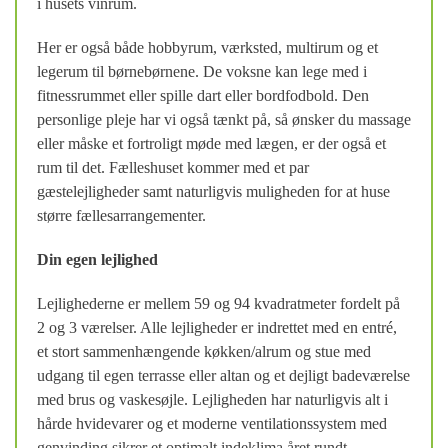
i husets vinrum.
Her er også både hobbyrum, værksted, multirum og et
legerum til børnebørnene. De voksne kan lege med i
fitnessrummet eller spille dart eller bordfodbold. Den
personlige pleje har vi også tænkt på, så ønsker du massage
eller måske et fortroligt møde med lægen, er der også et
rum til det. Fælleshuset kommer med et par
gæstelejligheder samt naturligvis muligheden for at huse
større fællesarrangementer.
Din egen lejlighed
Lejlighederne er mellem 59 og 94 kvadratmeter fordelt på
2 og 3 værelser. Alle lejligheder er indrettet med en entré,
et stort sammenhængende køkken/alrum og stue med
udgang til egen terrasse eller altan og et dejligt badeværelse
med brus og vaskesøjle. Lejligheden har naturligvis alt i
hårde hvidevarer og et moderne ventilationssystem med
genvinding sikrer et optimalt indeklima året rundt.