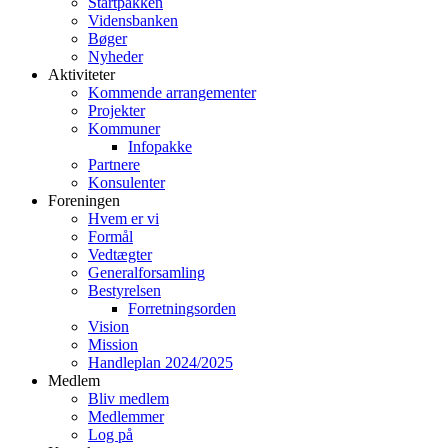
Startpakken
Vidensbanken
Bøger
Nyheder
Aktiviteter
Kommende arrangementer
Projekter
Kommuner
Infopakke
Partnere
Konsulenter
Foreningen
Hvem er vi
Formål
Vedtægter
Generalforsamling
Bestyrelsen
Forretningsorden
Vision
Mission
Handleplan 2024/2025
Medlem
Bliv medlem
Medlemmer
Log på