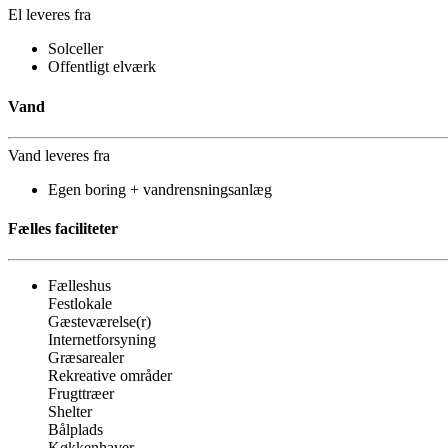
El leveres fra
Solceller
Offentligt elværk
Vand
Vand leveres fra
Egen boring + vandrensningsanlæg
Fælles faciliteter
Fælleshus
Festlokale
Gæsteværelse(r)
Internetforsyning
Græsarealer
Rekreative områder
Frugttræer
Shelter
Bålplads
Køkkenhaver