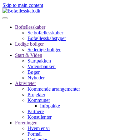
Skip to main content
Bofællesskaber
Se bofællesskaber
Bofællesskabstyper
Ledige boliger
Se ledige boliger
Start & Viden
Startpakken
Vidensbanken
Bøger
Nyheder
Aktiviteter
Kommende arrangementer
Projekter
Kommuner
Infopakke
Partnere
Konsulenter
Foreningen
Hvem er vi
Formål
Vedtægter