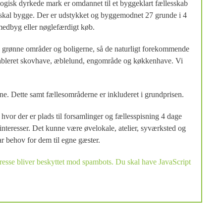
ogisk dyrkede mark er omdannet til et byggeklart fællesskab
i skal bygge. Der er udstykket og byggemodnet 27 grunde i 4
medbyg eller nøglefærdigt køb.
 de grønne områder og boligerne, så de naturligt forekommende
 etableret skovhave, æblelund, engområde og køkkenhave. Vi
ne. Dette samt fællesområderne er inkluderet i grundprisen.
 hvor der er plads til forsamlinger og fællesspisning 4 dage
nteresser. Det kunne være øvelokale, atelier, syværksted og
r behov for dem til egne gæster.
esse bliver beskyttet mod spambots. Du skal have JavaScript