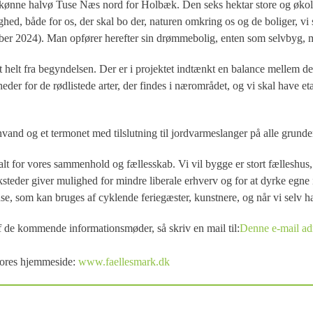
skønne halvø Tuse Næs nord for Holbæk. Den seks hektar store og økol
hed, både for os, der skal bo der, naturen omkring os og de boliger, v
ember 2024). Man opfører herefter sin drømmebolig, enten som selvbyg, 
tet helt fra begyndelsen. Der er i projektet indtænkt en balance mellem
heder for de rødlistede arter, der findes i nærområdet, og vi skal have
vand og et termonet med tilslutning til jordvarmeslanger på alle grunde
alt for vores sammenhold og fællesskab. Vi vil bygge er stort fælleshus,
teder giver mulighed for mindre liberale erhverv og for at dyrke egne i
, som kan bruges af cyklende feriegæster, kunstnere, og når vi selv ha
 af de kommende informationsmøder, så skriv en mail til:
Denne e-mail adr
vores hjemmeside:
www.faellesmark.dk