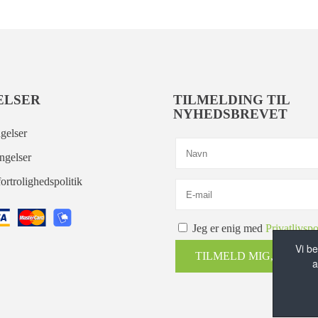
ELSER
TILMELDING TIL
NYHEDSBREVET
gelser
ngelser
ortrolighedspolitik
Jeg er enig med
Privatlivspo
Vi be
TILMELD MIG, TAK!
a