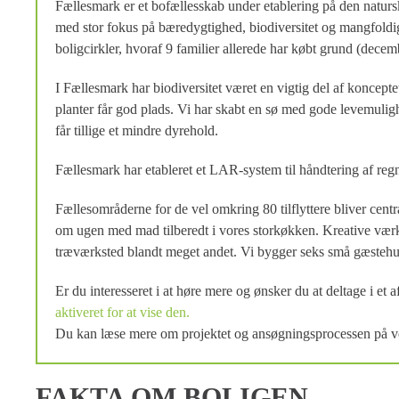
Fællesmark er et bofællesskab under etablering på den natur
med stor fokus på bæredygtighed, biodiversitet og mangfoldig
boligcirkler, hvoraf 9 familier allerede har købt grund (dec
I Fællesmark har biodiversitet været en vigtig del af koncep
planter får god plads. Vi har skabt en sø med gode levemulig
får tillige et mindre dyrehold.
Fællesmark har etableret et LAR-system til håndtering af regn
Fællesområderne for de vel omkring 80 tilflyttere bliver centr
om ugen med mad tilberedt i vores storkøkken. Kreative værks
træværksted blandt meget andet. Vi bygger seks små gæstehuse
Er du interesseret i at høre mere og ønsker du at deltage i et
aktiveret for at vise den.
Du kan læse mere om projektet og ansøgningsprocessen på 
FAKTA OM BOLIGEN