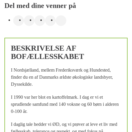
Del med dine venner på
BESKRIVELSE AF
BOFÆLLESSKABET
I Nordsjælland, mellem Frederiksværk og Hundested,
finder du en af Danmarks ældste økologiske landsbyer,
Dyssekilde.
I 1990 var her blot en kartoffelmark. I dag er vi et
sprudlende samfund med 140 voksne og 60 børn i alderen
0-100 år.
I daglig tale hedder vi ØD, og vi prøver at leve et liv med
fællesskab, tolerance og respekt, og med fokus på