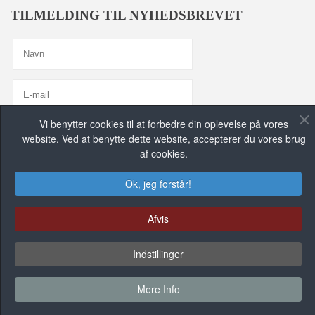
TILMELDING TIL NYHEDSBREVET
Vi benytter cookies til at forbedre din oplevelse på vores
Jeg er enig med
Privatlivspolitik
website. Ved at benytte dette website, accepterer du vores brug
af cookies.
TILMELD MIG, TAK!
FIND OS PÅ DE SOCIALE MEDIER
Ok, jeg forstår!
Afvis
Indstillinger
FACEBOOK GRUPPE
Mere Info