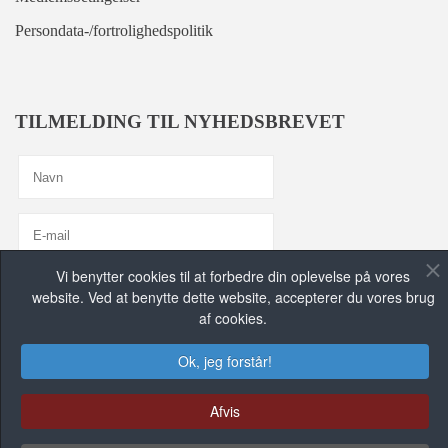
Persondata-/fortrolighedspolitik
TILMELDING TIL NYHEDSBREVET
Vi benytter cookies til at forbedre din oplevelse på vores
Jeg er enig med
Privatlivspolitik
website. Ved at benytte dette website, accepterer du vores brug
af cookies.
TILMELD MIG, TAK!
Ok, jeg forstår!
FIND OS PÅ DE SOCIALE MEDIER
Afvis