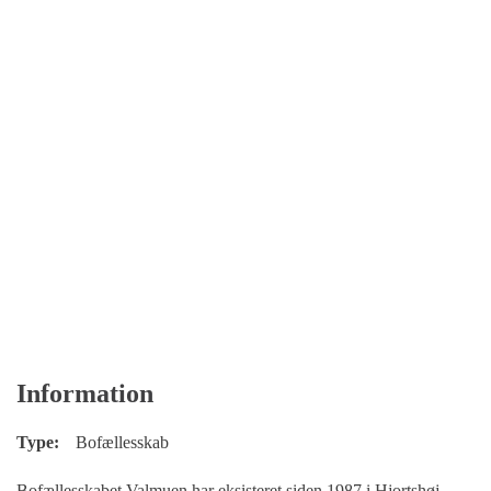
Information
Type:
Bofællesskab
Bofællesskabet Valmuen har eksisteret siden 1987 i Hjortshøj