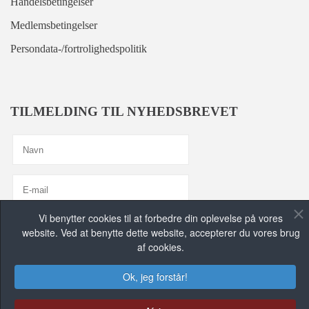
Handelsbetingelser
Medlemsbetingelser
Persondata-/fortrolighedspolitik
TILMELDING TIL NYHEDSBREVET
Vi benytter cookies til at forbedre din oplevelse på vores
Jeg er enig med
Privatlivspolitik
website. Ved at benytte dette website, accepterer du vores brug
af cookies.
TILMELD MIG, TAK!
Ok, jeg forstår!
FIND OS PÅ DE SOCIALE MEDIER