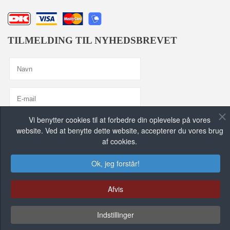
TILMELDING TIL NYHEDSBREVET
Vi benytter cookies til at forbedre din oplevelse på vores
Jeg er enig med
Privatlivspolitik
website. Ved at benytte dette website, accepterer du vores brug
af cookies.
TILMELD MIG, TAK!
Ok, jeg forstår!
FIND OS PÅ DE SOCIALE MEDIER
Afvis
Indstillinger
FACEBOOK GRUPPE