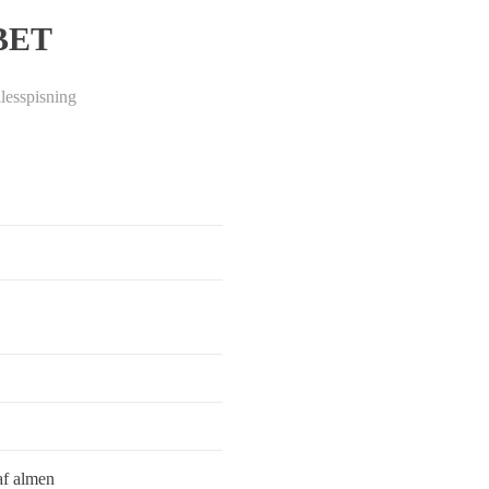
BET
lesspisning
af almen