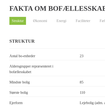
FAKTA OM BOFÆLLESSKA
Struktur
Økonomi
Energi
Faciliteter
Fæl
STRUKTUR
Antal bo-enheder
23
Aldersgrupper repræsenteret i
bofællesskabet
Mindste bolig
85
Største bolig
110
Ejerform
Lejebolig (adm. 