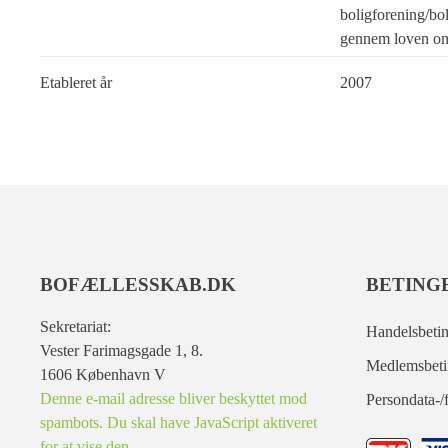
boligforening/bol
gennem loven om
Etableret år
2007
BOFÆLLESSKAB.DK
BETING
Sekretariat:
Handelsbetin
Vester Farimagsgade 1, 8.
Medlemsbeti
1606 København V
Denne e-mail adresse bliver beskyttet mod
Persondata-/f
spambots. Du skal have JavaScript aktiveret
for at vise den.