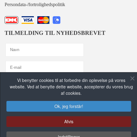
Persondata-/fortrolighedspolitik
TILMELDING TIL NYHEDSBREVET
Vi benytter cookies til at forbedre din oplevelse på vores
Jeg er enig med
Privatlivspolitik
website. Ved at benytte dette website, accepterer du vores brug
af cookies.
TILMELD MIG, TAK!
Ok, jeg forstår!
FIND OS PÅ DE SOCIALE MEDIER
Afvis
Indstillinger