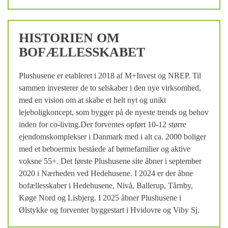
HISTORIEN OM
BOFÆLLESSKABET
Plushusene er etableret i 2018 af M+Invest og NREP. Til
sammen investerer de to selskaber i den nye virksomhed,
med en vision om at skabe et helt nyt og unikt
lejeboligkoncept, som bygger på de nyeste trends og behov
inden for co-living.Der forventes opført 10-12 større
ejendomskomplekser i Danmark med i alt ca. 2000 boliger
med et beboermix beståede af børnefamilier og aktive
voksne 55+. Det første Plushusene site åbner i september
2020 i Nærheden ved Hedehusene. I 2024 er der åbne
bofællesskaber i Hedehusene, Nivå, Ballerup, Tårnby,
Køge Nord og Lisbjerg. I 2025 åbner Plushusene i
Ølstykke og forventer byggestart i Hvidovre og Viby Sj.