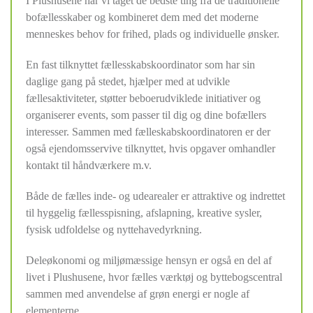
I Plushusene har vi taget de bedste ting fra de traditionelle
bofællesskaber og kombineret dem med det moderne
menneskes behov for frihed, plads og individuelle ønsker.
En fast tilknyttet fællesskabskoordinator som har sin
daglige gang på stedet, hjælper med at udvikle
fællesaktiviteter, støtter beboerudviklede initiativer og
organiserer events, som passer til dig og dine bofællers
interesser.
Sammen med fælleskabskoordinatoren er der
også ejendomsservive tilknyttet, hvis opgaver omhandler
kontakt til håndværkere m.v.
Både de fælles inde- og udearealer er attraktive og indrettet
til hyggelig fællesspisning, afslapning, kreative sysler,
fysisk udfoldelse og nyttehavedyrkning.
Deleøkonomi og miljømæssige hensyn er også en del af
livet i Plushusene, hvor fælles værktøj og byttebogscentral
sammen med anvendelse af grøn energi er nogle af
elementerne.