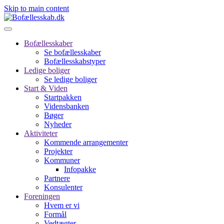
Skip to main content
Bofællesskaber
Se bofællesskaber
Bofællesskabstyper
Ledige boliger
Se ledige boliger
Start & Viden
Startpakken
Vidensbanken
Bøger
Nyheder
Aktiviteter
Kommende arrangementer
Projekter
Kommuner
Infopakke
Partnere
Konsulenter
Foreningen
Hvem er vi
Formål
Vedtægter