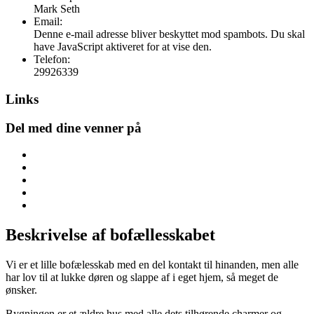
Mark Seth
Email:
Denne e-mail adresse bliver beskyttet mod spambots. Du skal
have JavaScript aktiveret for at vise den.
Telefon:
29926339
Links
Del med dine venner på
Beskrivelse af bofællesskabet
Vi er et lille bofælesskab med en del kontakt til hinanden, men alle
har lov til at lukke døren og slappe af i eget hjem, så meget de
ønsker.
Bygningen er et ældre hus med alle dets tilhørende charmer og