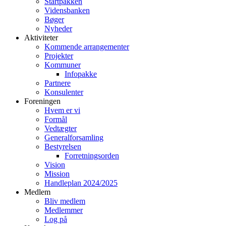
Startpakken
Vidensbanken
Bøger
Nyheder
Aktiviteter
Kommende arrangementer
Projekter
Kommuner
Infopakke
Partnere
Konsulenter
Foreningen
Hvem er vi
Formål
Vedtægter
Generalforsamling
Bestyrelsen
Forretningsorden
Vision
Mission
Handleplan 2024/2025
Medlem
Bliv medlem
Medlemmer
Log på