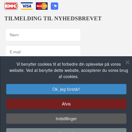
TILMELDING TIL NYHEDSBREVET
Vi benytter cookies til at forbedre din oplevelse på vores
Jeg er enig med
Privatlivspolitik
website. Ved at benytte dette website, accepterer du vores brug
af cookies.
TILMELD MIG, TAK!
Ok, jeg forstår!
FIND OS PÅ DE SOCIALE MEDIER
Afvis
Indstillinger
FACEBOOK GRUPPE