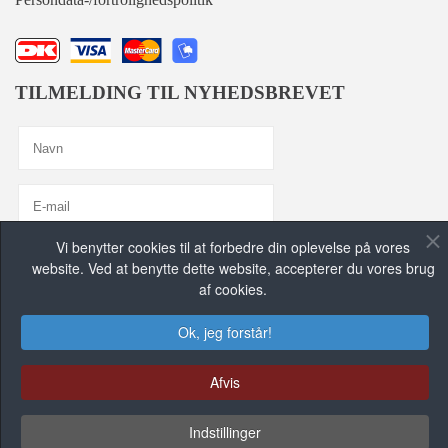
TILMELDING TIL NYHEDSBREVET
Vi benytter cookies til at forbedre din oplevelse på vores
Jeg er enig med
Privatlivspolitik
website. Ved at benytte dette website, accepterer du vores brug
af cookies.
TILMELD MIG, TAK!
Ok, jeg forstår!
FIND OS PÅ DE SOCIALE MEDIER
Afvis
Indstillinger