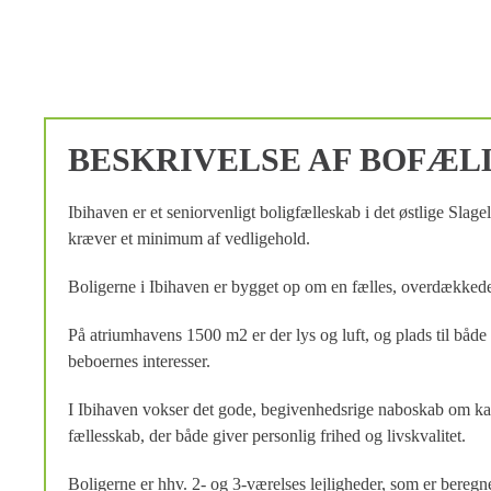
BESKRIVELSE AF BOFÆL
Ibihaven er et seniorvenligt boligfælleskab i det østlige Sl
kræver et minimum af vedligehold.
Boligerne i Ibihaven er bygget op om en fælles, overdækked
På atriumhavens 1500 m2 er der lys og luft, og plads til både 
beboernes interesser.
I Ibihaven vokser det gode, begivenhedsrige naboskab om kap 
fællesskab, der både giver personlig frihed og livskvalitet.
Boligerne er hhv. 2- og 3-værelses lejligheder, som er beregn