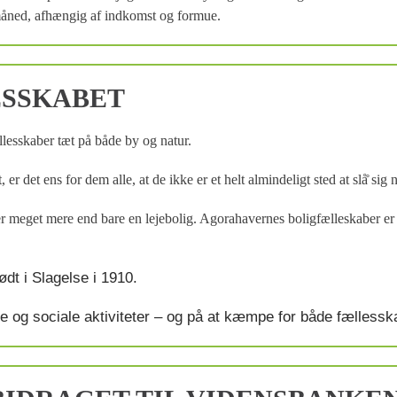
. måned, afhængig af indkomst og formue.
ESSKABET
llesskaber tæt på både by og natur.
r det ens for dem alle, at de ikke er et helt almindeligt sted at slå̊ sig
r meget mere end bare en lejebolig. Agorahavernes boligfælleskaber er f
ødt i Slagelse i 1910.
iske og sociale aktiviteter – og på at kæmpe for både fællessk