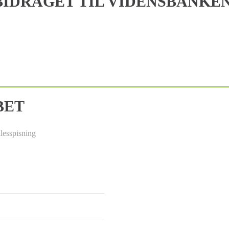
IDRAGET TIL VIDENSBANKE
BET
lesspisning