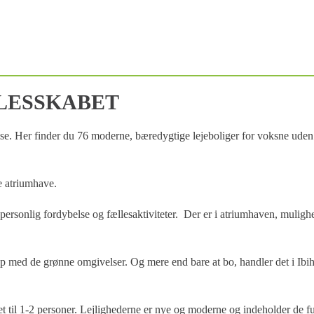
LESSKABET
agelse. Her finder du 76 moderne, bæredygtige lejeboliger for voksne u
e atriumhave.
personlig fordybelse og fællesaktiviteter. Der er i atriumhaven, mulighed 
med de grønne omgivelser. Og mere end bare at bo, handler det i Ibihav
et til 1-2 personer. Lejlighederne er nye og moderne og indeholder de fu