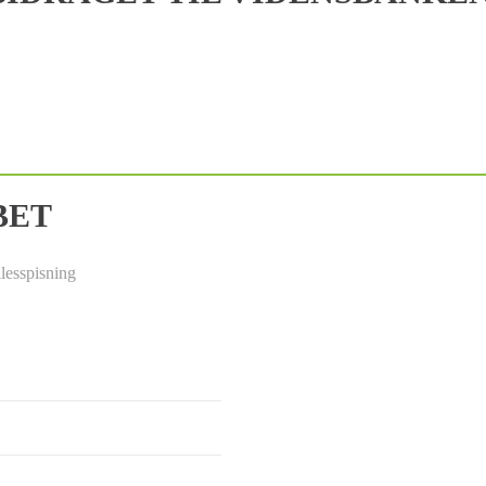
BET
lesspisning