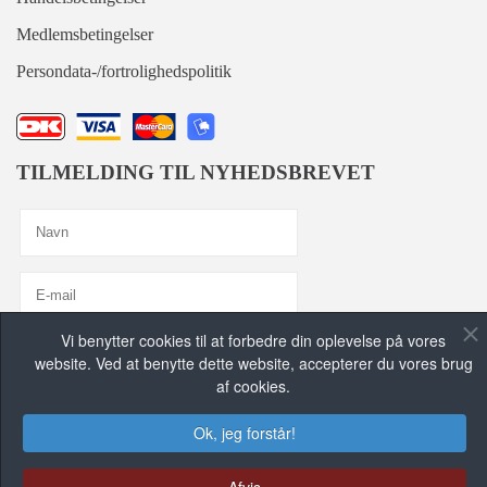
Medlemsbetingelser
Persondata-/fortrolighedspolitik
TILMELDING TIL NYHEDSBREVET
Vi benytter cookies til at forbedre din oplevelse på vores
Jeg er enig med
Privatlivspolitik
website. Ved at benytte dette website, accepterer du vores brug
af cookies.
TILMELD MIG, TAK!
Ok, jeg forstår!
FIND OS PÅ DE SOCIALE MEDIER