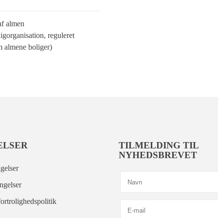
af almen
igorganisation, reguleret
 almene boliger)
ELSER
TILMELDING TIL
NYHEDSBREVET
gelser
ngelser
ortrolighedspolitik