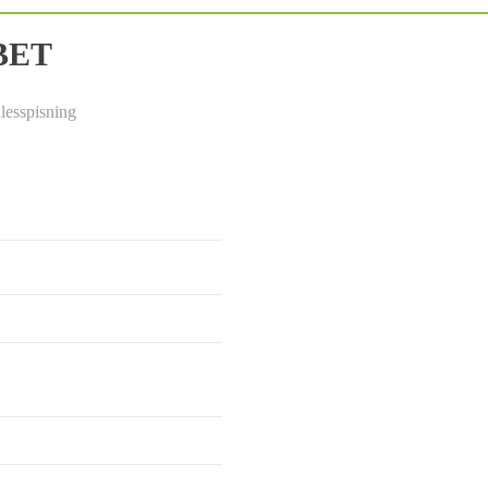
BET
lesspisning