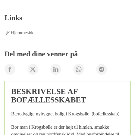
Links
Hjemmeside
Del med dine venner på
BESKRIVELSE AF
BOFÆLLESSKABET
Bæredygtig, nybygget bolig i Krogsbølle (bofællesskab).
Bor man i Krogsbølle er der højt til himlen, smukke
omgivelser og ren nordfynsk idyl. Med busforbindelse til