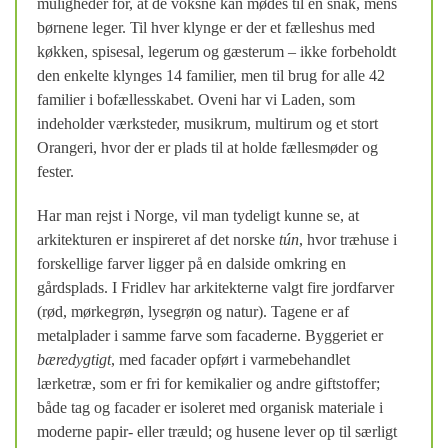
muligheder for, at de voksne kan mødes til en snak, mens
børnene leger. Til hver klynge er der et fælleshus med
køkken, spisesal, legerum og gæsterum – ikke forbeholdt
den enkelte klynges 14 familier, men til brug for alle 42
familier i bofællesskabet. Oveni har vi Laden, som
indeholder værksteder, musikrum, multirum og et stort
Orangeri, hvor der er plads til at holde fællesmøder og
fester.
Har man rejst i Norge, vil man tydeligt kunne se, at
arkitekturen er inspireret af det norske
tún
, hvor træhuse i
forskellige farver ligger på en dalside omkring en
gårdsplads. I Fridlev har arkitekterne valgt fire jordfarver
(rød, mørkegrøn, lysegrøn og natur). Tagene er af
metalplader i samme farve som facaderne. Byggeriet er
bæredygtigt
, med facader opført i varmebehandlet
lærketræ, som er fri for kemikalier og andre giftstoffer;
både tag og facader er isoleret med organisk materiale i
moderne papir- eller træuld; og husene lever op til særligt