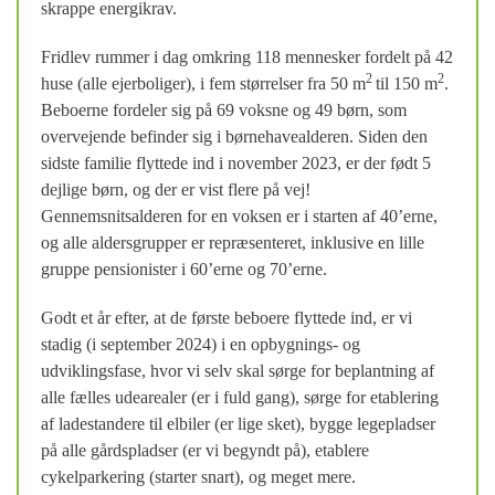
skrappe energikrav.
Fridlev rummer i dag omkring 118 mennesker fordelt på 42
2
2
huse (alle ejerboliger), i fem størrelser fra 50 m
til 150 m
.
Beboerne fordeler sig på 69 voksne og 49 børn, som
overvejende befinder sig i børnehavealderen. Siden den
sidste familie flyttede ind i november 2023, er der født 5
dejlige børn, og der er vist flere på vej!
Gennemsnitsalderen for en voksen er i starten af 40’erne,
og alle aldersgrupper er repræsenteret, inklusive en lille
gruppe pensionister i 60’erne og 70’erne.
Godt et år efter, at de første beboere flyttede ind, er vi
stadig (i september 2024) i en opbygnings- og
udviklingsfase, hvor vi selv skal sørge for beplantning af
alle fælles udearealer (er i fuld gang), sørge for etablering
af ladestandere til elbiler (er lige sket), bygge legepladser
på alle gårdspladser (er vi begyndt på), etablere
cykelparkering (starter snart), og meget mere.