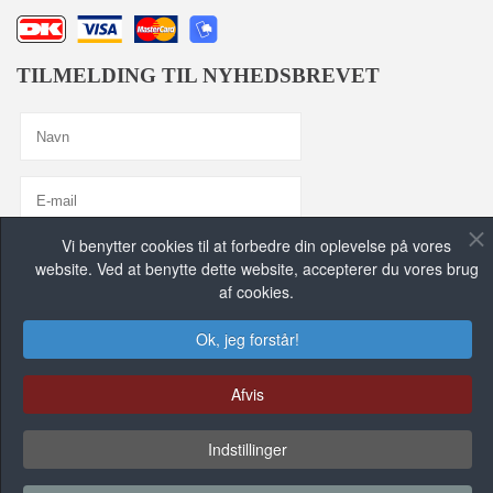
TILMELDING TIL NYHEDSBREVET
Vi benytter cookies til at forbedre din oplevelse på vores
Jeg er enig med
Privatlivspolitik
website. Ved at benytte dette website, accepterer du vores brug
af cookies.
TILMELD MIG, TAK!
Ok, jeg forstår!
FIND OS PÅ DE SOCIALE MEDIER
Afvis
Indstillinger
FACEBOOK GRUPPE