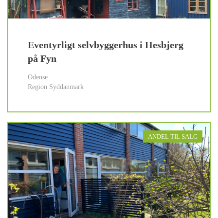
Eventyrligt selvbyggerhus i Hesbjerg
på Fyn
Odense
Region Syddanmark
ANDEL TIL SALG