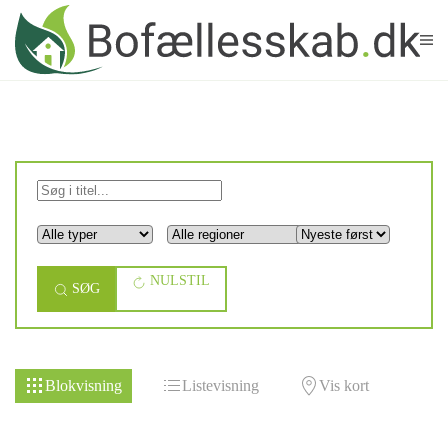
Skip to main content
NULSTIL
SØG
Blokvisning
Listevisning
Vis kort