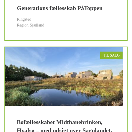
Generations fællesskab PåToppen
Ringsted
Region Sjælland
TIL SALG
Bofællesskabet Midtbanebrinken,
Hvalsø – med udsigt over Sagnlandet.