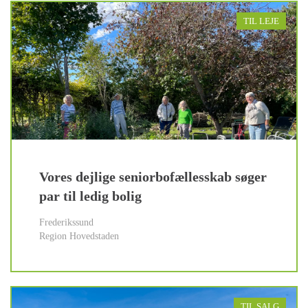
TIL LEJE
Vores dejlige seniorbofællesskab søger
par til ledig bolig
Frederikssund
Region Hovedstaden
TIL SALG