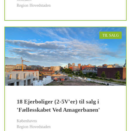
Region Hovedstaden
TIL SALG
18 Ejerboliger (2-5V'er) til salg i
'Fællesskabet Ved Amagerbanen'
Københavns
Region Hovedstaden