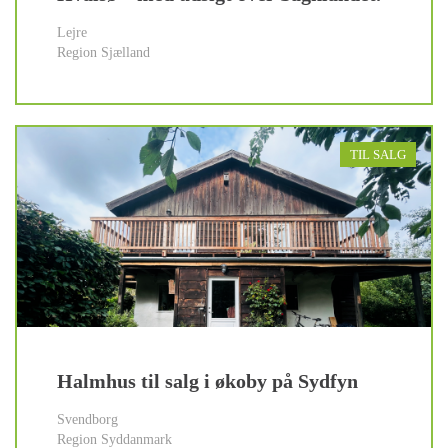
Lejre
Region Sjælland
TIL SALG
Halmhus til salg i økoby på Sydfyn
Svendborg
Region Syddanmark