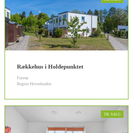
Rækkehus i Holdepunktet
Furesø
Region Hovedstaden
TIL SALG